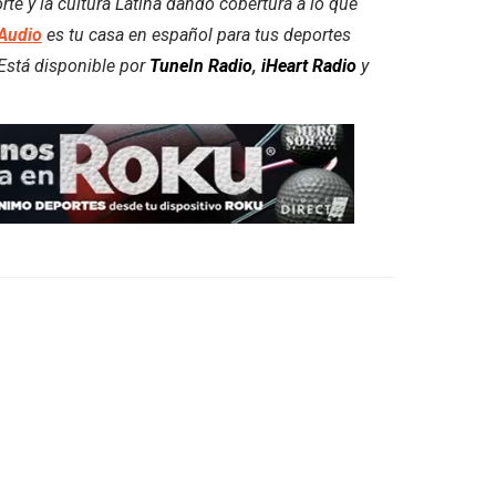
e y la cultura Latina dando cobertura a lo que
Audio
es tu casa en español para tus deportes
. Está disponible por
TuneIn Radio
,
iHeart Radio
y