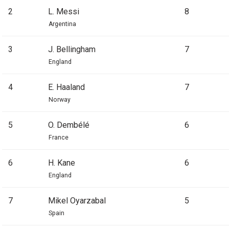
2
L. Messi
8
Argentina
3
J. Bellingham
7
England
4
E. Haaland
7
Norway
5
O. Dembélé
6
France
6
H. Kane
6
England
7
Mikel Oyarzabal
5
Spain