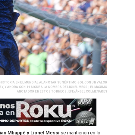
HISTORIA EN EL MUNDIAL AL ANOTAR SU SÉPTIMO GOL CON UN VALOR
Y, Y AHORA CON 19 SIGUE A LA SOMBRA DE LIONEL MESSI, EL MÁXIMO
ANOTADOR EN ESTOS TORNEOS. EFE/ÁNGEL COLMENARES
ian Mbappé y Lionel Messi
se mantienen en lo