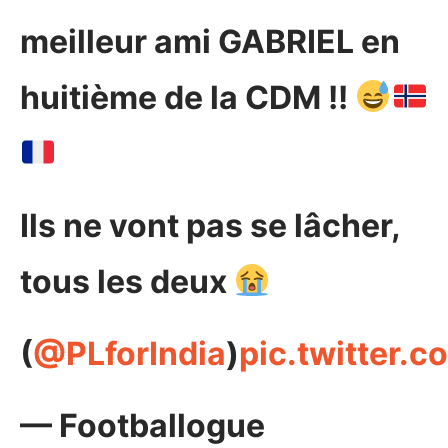
meilleur ami GABRIEL en
huitième de la CDM !!
Ils ne vont pas se lâcher,
tous les deux
(
@PLforIndia
)
pic.twitter.
— Footballogue