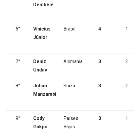
Dembélé
6°
Vinícius
Brasil
4
1
Júnior
7°
Deniz
Alemania
3
2
Undav
8°
Johan
Suiza
3
2
Manzambi
9°
Cody
Países
3
1
Gakpo
Bajos