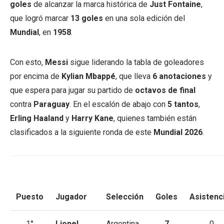
goles
de alcanzar la marca histórica de
Just Fontaine
,
que logró marcar
13 goles
en una sola edición del
Mundial
, en
1958
.
Con esto,
Messi
sigue liderando la tabla de goleadores
por encima de
Kylian Mbappé
, que lleva
6 anotaciones
y
que espera para jugar su partido de
octavos de final
contra
Paraguay
. En el escalón de abajo con
5 tantos
,
Erling Haaland
y
Harry Kane
, quienes también están
clasificados a la siguiente ronda de este
Mundial 2026
.
Puesto
Jugador
Selección
Goles
Asistenc
1°
Lionel
Argentina
7
0