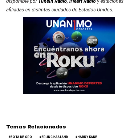
disponible por
TuneIn Radio
,
iHeart Radio
y estaciones
afiliadas en distintas ciudades de Estados Unidos.
Temas Relacionados
BOTA DE ORO
ERLING HAALAND
HARRY KANE