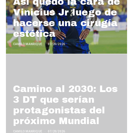
Así quedó la cara de
Vinicius Jr luego de
hacerse una cirugía
estética
CAMILO MANRIQUE
07/20/2026
Camino al 2030: Los
3 DT que serían
protagonistas del
próximo Mundial
CAMILO MANRIQUE
07/20/2026