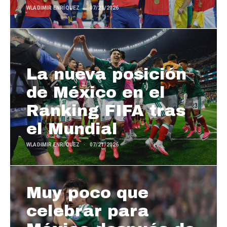
WLADIMIR ENRÍQUEZ
07/21/2026
La nueva posición
de México en el
Ranking FIFA tras
el Mundial
WLADIMIR ENRÍQUEZ
07/21/2026
Muy poco que
celebrar para