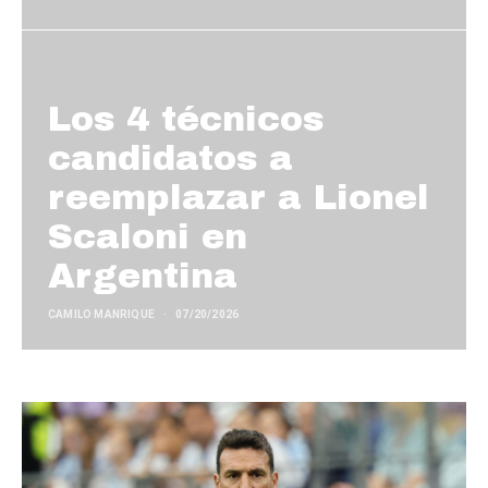
Los 4 técnicos
candidatos a
reemplazar a Lionel
Scaloni en
Argentina
CAMILO MANRIQUE
07/20/2026