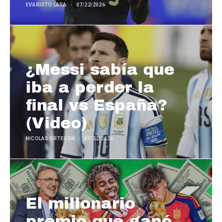
EVARISTO LARA
07/22/2026
¿Messi sabía que
iba a perder la
final vs España?
(Video)
NICOLAS ORTEGON
07/22/2026
El millonario
premio que ganó