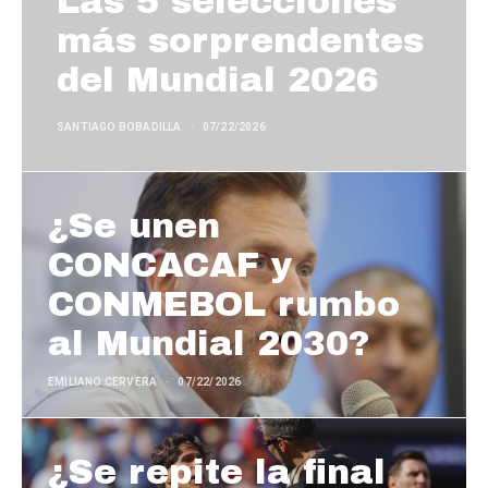
Las 5 selecciones
más sorprendentes
del Mundial 2026
SANTIAGO BOBADILLA
07/22/2026
¿Se unen
CONCACAF y
CONMEBOL rumbo
al Mundial 2030?
EMILIANO CERVERA
07/22/2026
¿Se repite la final