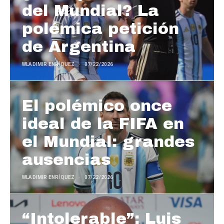
del Mundial? La
polémica petición
de Argentina
WLADIMIR ENRÍQUEZ
07/22/2026
El polémico once
ideal de la FIFA en
el Mundial: grandes
ausencias
WLADIMIR ENRÍQUEZ
07/22/2026
“Intolerable”: Luis