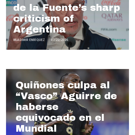
de la Fuente’s sharp
criticism of
Argentina
WLADIMIR ENRÍQUEZ
07/22/2026
Quiñones culpa al
“Vasco” Aguirre de
haberse
equivocado en el
Mundial