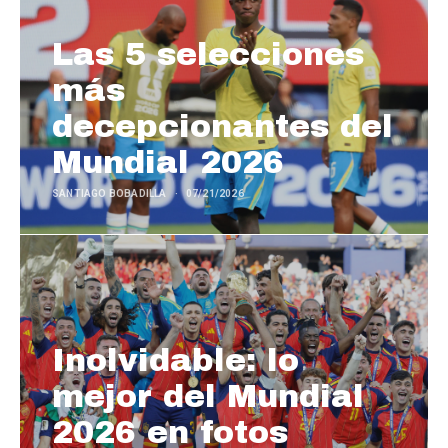
Las 5 selecciones
más
decepcionantes del
Mundial 2026
SANTIAGO BOBADILLA
07/21/2026
Inolvidable: lo
mejor del Mundial
2026 en fotos