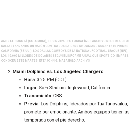
AME014. BOGOTÁ (COLOMBIA), 13/08/2024.- FOTOGRAFÍA DE ARCHIVO DEL 2 DE OCTU
DALLAS LANZANDO UN BALÓN CONTRA LOS RAIDERS DE OAKLAND DURANTE EL PRIMER 
CALIFORNIA (EE.UU.). LOS DALLAS COWBOYS DE LA NATIONAL FOOTBALL LEAGUE (NFL)
LOS 10.000 MILLONES DE DÓLARES SEGÚN EL INFORME ANUAL QUE SPORTICO, EMPRES
CONOCER ESTE MARTES. EFE/ JOHN G. MABANGLO ARCHIVO
Miami Dolphins vs. Los Angeles Chargers
Hora
: 3:25 PM (CDT)
Lugar
: SoFi Stadium, Inglewood, California
Transmisión
: CBS
Previa
: Los Dolphins, liderados por Tua Tagovailoa,
promete ser emocionante. Ambos equipos tienen as
temporada con el pie derecho.