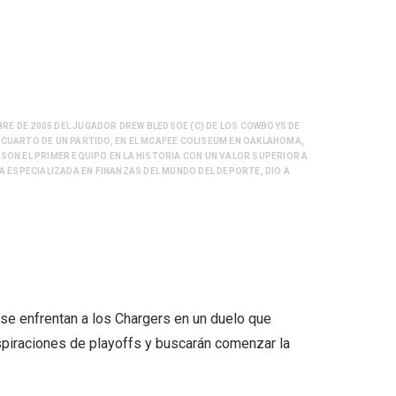
BRE DE 2005 DEL JUGADOR DREW BLEDSOE (C) DE LOS COWBOYS DE
CUARTO DE UN PARTIDO, EN EL MCAFEE COLISEUM EN OAKLAHOMA,
, SON EL PRIMER EQUIPO EN LA HISTORIA CON UN VALOR SUPERIOR A
A ESPECIALIZADA EN FINANZAS DEL MUNDO DEL DEPORTE, DIO A
 se enfrentan a los Chargers en un duelo que
piraciones de playoffs y buscarán comenzar la