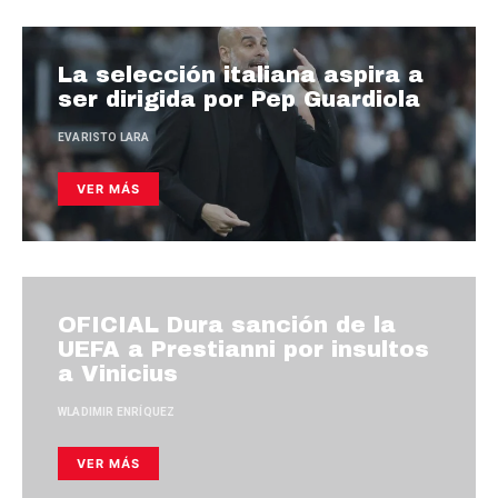
La selección italiana aspira a
ser dirigida por Pep Guardiola
EVARISTO LARA
VER MÁS
OFICIAL Dura sanción de la
UEFA a Prestianni por insultos
a Vinicius
WLADIMIR ENRÍQUEZ
VER MÁS