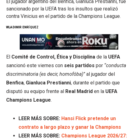
El jugador argentino del Benfica, Gianluca Prestianni, fue
sancionado por la UEFA tras los insultos que realizó
contra Vinicius en el partido de la Champions League.
WLADIMIR ENRÍQUEZ
El
Comité de Control, Ética y Disciplina
de la
UEFA
sancionó este viernes con
seis partidos
por
“conducta
discriminatoria (es decir, homofóba)”
al jugador del
Benfica
,
Gianluca Prestianni
, durante el partido que
disputó su equipo frente al
Real Madrid
en la
UEFA
Champions League
.
LEER MÁS SOBRE:
Hansi Flick pretende un
contrato a largo plazo y ganar la Champions
LEER MÁS SOBRE:
Champions League 2026/27: