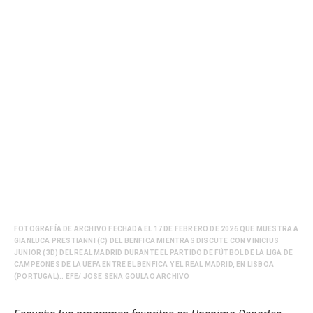
FOTOGRAFÍA DE ARCHIVO FECHADA EL 17 DE FEBRERO DE 2026 QUE MUESTRA A
GIANLUCA PRESTIANNI (C) DEL BENFICA MIENTRAS DISCUTE CON VINICIUS
JUNIOR (3D) DEL REAL MADRID DURANTE EL PARTIDO DE FÚTBOL DE LA LIGA DE
CAMPEONES DE LA UEFA ENTRE EL BENFICA Y EL REAL MADRID, EN LISBOA
(PORTUGAL).. EFE/ JOSE SENA GOULAO ARCHIVO