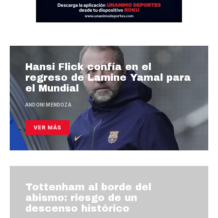
Hansi Flick confía en el
regreso de Lamine Yamal para
el Mundial
ANDONI MENDOZA
VER MÁS
Tottenham al borde del
abismo: riesgo de un
descenso histórico