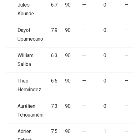
Jules
6.7
90
—
0
—
Koundé
Dayot
7.9
90
—
0
—
Upamecano
William
6.3
90
—
0
—
Saliba
Theo
6.5
90
—
0
—
Hernández
Aurélien
7.3
90
—
0
—
Tchouaméni
Adrien
7.5
90
—
1
—