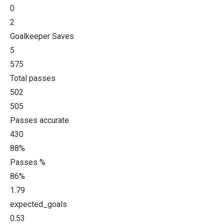
0
2
Goalkeeper Saves
5
575
Total passes
502
505
Passes accurate
430
88%
Passes %
86%
1.79
expected_goals
0.53