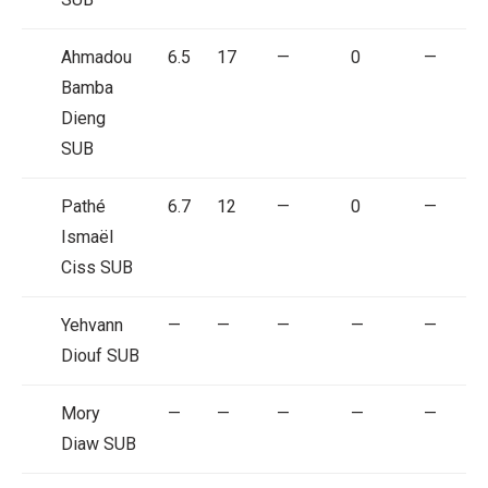
Ahmadou
6.5
17
—
0
—
Bamba
Dieng
SUB
Pathé
6.7
12
—
0
—
Ismaël
Ciss
SUB
Yehvann
—
—
—
—
—
Diouf
SUB
Mory
—
—
—
—
—
Diaw
SUB