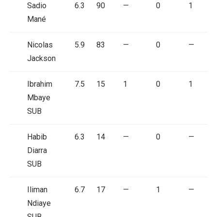
Sadio
6.3
90
—
0
1
Mané
Nicolas
5.9
83
—
0
—
Jackson
Ibrahim
7.5
15
1
0
1
Mbaye
SUB
Habib
6.3
14
—
0
—
Diarra
SUB
Iliman
6.7
17
—
1
—
Ndiaye
SUB