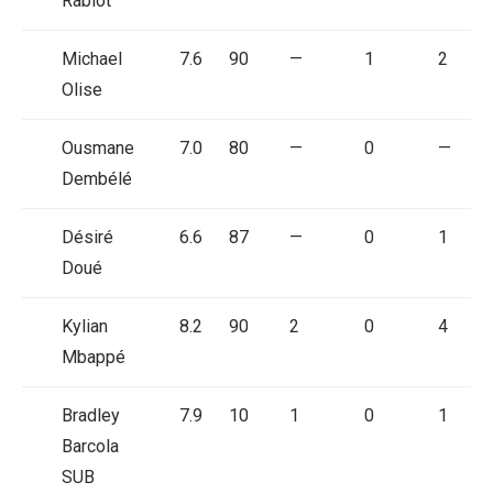
Rabiot
Michael
7.6
90
—
1
2
Olise
Ousmane
7.0
80
—
0
—
Dembélé
Désiré
6.6
87
—
0
1
Doué
Kylian
8.2
90
2
0
4
Mbappé
Bradley
7.9
10
1
0
1
Barcola
SUB