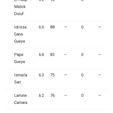
Malick
Diouf
Idrissa
6.6
88
—
0
—
Gana
Gueye
Pape
6.6
83
—
0
—
Gueye
Ismaïla
6.3
75
—
0
—
Sarr
Lamine
6.2
76
—
0
—
Camara