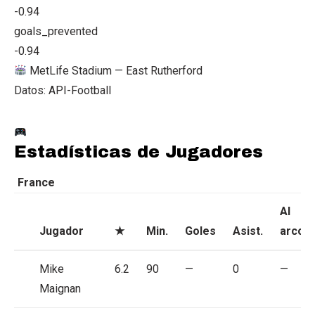
-0.94
goals_prevented
-0.94
MetLife Stadium — East Rutherford
Datos: API-Football
Estadísticas de Jugadores
France
Al
Jugador
★
Min.
Goles
Asist.
arco
Mike
6.2
90
—
0
—
Maignan