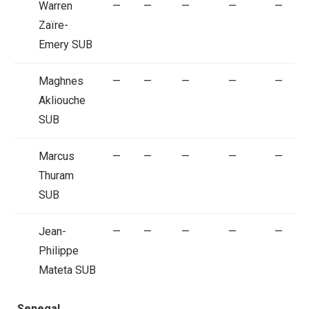
Warren
—
—
—
—
—
Zaïre-
Emery
SUB
Maghnes
—
—
—
—
—
Akliouche
SUB
Marcus
—
—
—
—
—
Thuram
SUB
Jean-
—
—
—
—
—
Philippe
Mateta
SUB
Senegal