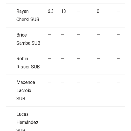
Rayan
6.3
13
—
0
—
Cherki
SUB
Brice
—
—
—
—
—
Samba
SUB
Robin
—
—
—
—
—
Risser
SUB
Maxence
—
—
—
—
—
Lacroix
SUB
Lucas
—
—
—
—
—
Hernández
SUB