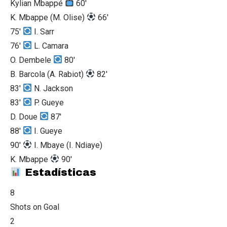
Kylian Mbappé
60'
K. Mbappe
(M. Olise)
66'
75'
I. Sarr
76'
L. Camara
O. Dembele
80'
B. Barcola
(A. Rabiot)
82'
83'
N. Jackson
83'
P. Gueye
D. Doue
87'
88'
I. Gueye
90'
I. Mbaye
(I. Ndiaye)
K. Mbappe
90'
Estadísticas
8
Shots on Goal
2