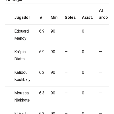
Al
Jugador
★
Min.
Goles
Asist.
arco
Edouard
6.9
90
—
0
—
Mendy
Krépin
6.9
90
—
0
—
Diatta
Kalidou
6.2
90
—
0
—
Koulibaly
Moussa
6.3
90
—
0
—
Niakhaté
El Hadji
6.2
90
—
0
—