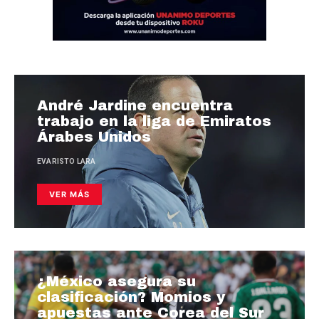
André Jardine encuentra
trabajo en la liga de Emiratos
Árabes Unidos
EVARISTO LARA
VER MÁS
¿México asegura su
clasificación? Momios y
apuestas ante Corea del Sur