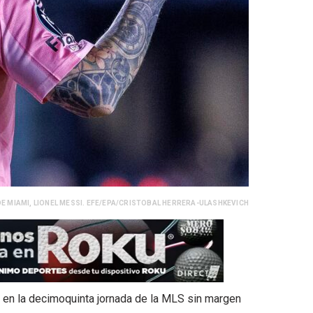
DE MIAMI, LIONEL MESSI. EFE/EPA/CRISTOBAL HERRERA-ULASHKEVICH
l en la decimoquinta jornada de la MLS sin margen