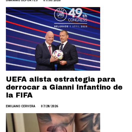
UNANIMO DEPORTES
07/30/2026
UEFA alista estrategia para
derrocar a Gianni Infantino de
la FIFA
EMILIANO CERVERA
07/28/2026