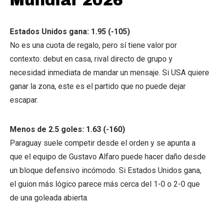
Mundial 2026
Estados Unidos gana: 1.95 (-105)
No es una cuota de regalo, pero sí tiene valor por
contexto: debut en casa, rival directo de grupo y
necesidad inmediata de mandar un mensaje. Si USA quiere
ganar la zona, este es el partido que no puede dejar
escapar.
Menos de 2.5 goles: 1.63 (-160)
Paraguay suele competir desde el orden y se apunta a
que el equipo de Gustavo Alfaro puede hacer daño desde
un bloque defensivo incómodo. Si Estados Unidos gana,
el guion más lógico parece más cerca del 1-0 o 2-0 que
de una goleada abierta.