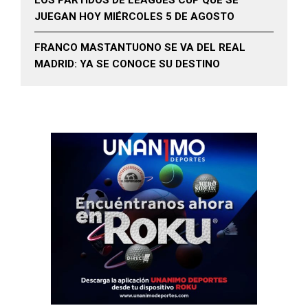
JUEGAN HOY MIÉRCOLES 5 DE AGOSTO
FRANCO MASTANTUONO SE VA DEL REAL
MADRID: YA SE CONOCE SU DESTINO