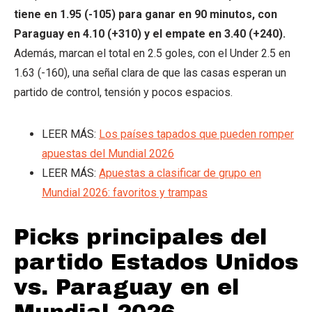
tiene en 1.95 (-105) para ganar en 90 minutos, con
Paraguay en 4.10 (+310) y el empate en 3.40 (+240).
Además, marcan el total en 2.5 goles, con el Under 2.5 en
1.63 (-160), una señal clara de que las casas esperan un
partido de control, tensión y pocos espacios.
LEER MÁS:
Los países tapados que pueden romper
apuestas del Mundial 2026
LEER MÁS:
Apuestas a clasificar de grupo en
Mundial 2026: favoritos y trampas
Picks principales del
partido Estados Unidos
vs. Paraguay en el