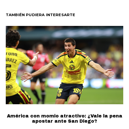
TAMBIÉN PUDIERA INTERESARTE
América con momio atractivo: ¿Vale la pena
apostar ante San Diego?