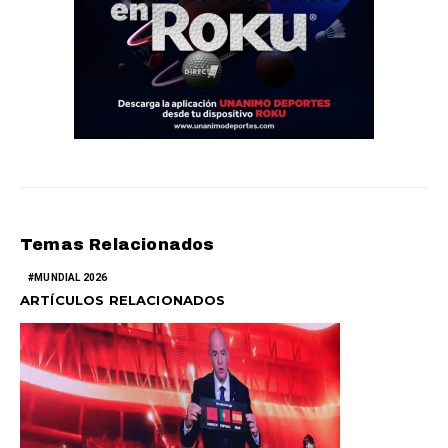
Temas Relacionados
MUNDIAL 2026
ARTÍCULOS RELACIONADOS