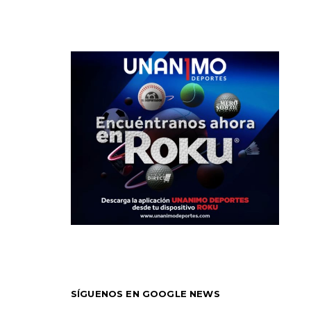
SÍGUENOS EN GOOGLE NEWS