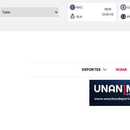
DEPORTES
MIAMI