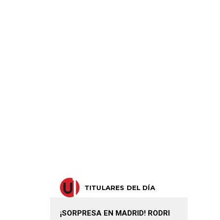
TITULARES DEL DÍA
¡SORPRESA EN MADRID! RODRI