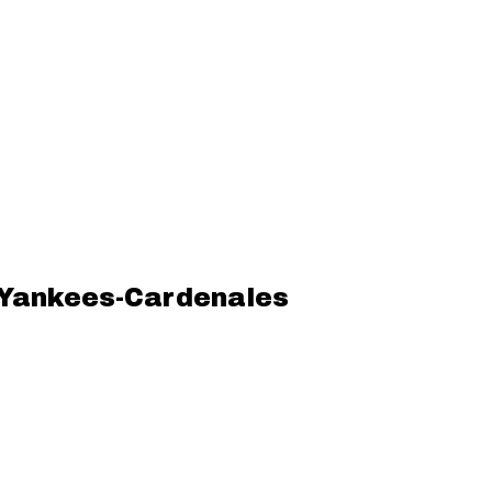
o Yankees-Cardenales