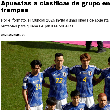
Apuestas a clasificar de grupo en
trampas
Por el formato, el Mundial 2026 invita a unas líneas de apues
rentables para quienes elijan irse por ellas.
CAMILO MANRIQUE