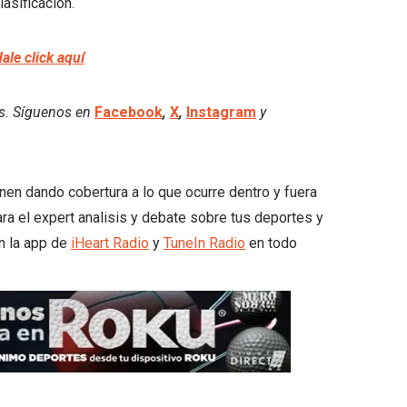
lasificación.
dale click aquí
es. Síguenos en
Facebook
,
X
,
Instagram
y
unen dando cobertura a lo que ocurre dentro y fuera
ra el expert analisis y debate sobre tus deportes y
n la app de
iHeart Radio
y
TuneIn Radio
en todo