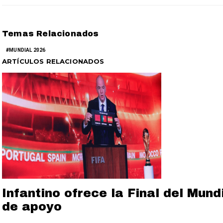
Temas Relacionados
MUNDIAL 2026
ARTÍCULOS RELACIONADOS
Infantino ofrece la Final del Mun
de apoyo