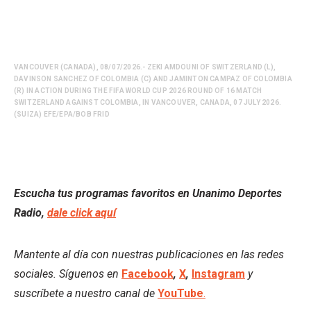
VANCOUVER (CANADA), 08/07/2026.- ZEKI AMDOUNI OF SWITZERLAND (L),
DAVINSON SANCHEZ OF COLOMBIA (C) AND JAMINTON CAMPAZ OF COLOMBIA
(R) IN ACTION DURING THE FIFA WORLD CUP 2026 ROUND OF 16 MATCH
SWITZERLAND AGAINST COLOMBIA, IN VANCOUVER, CANADA, 07 JULY 2026.
(SUIZA) EFE/EPA/BOB FRID
Escucha tus programas favoritos en Unanimo Deportes
Radio,
dale click aquí
Mantente al día con nuestras publicaciones en las redes
sociales. Síguenos en
Facebook
,
X
,
Instagram
y
suscríbete a nuestro canal de
YouTube
.