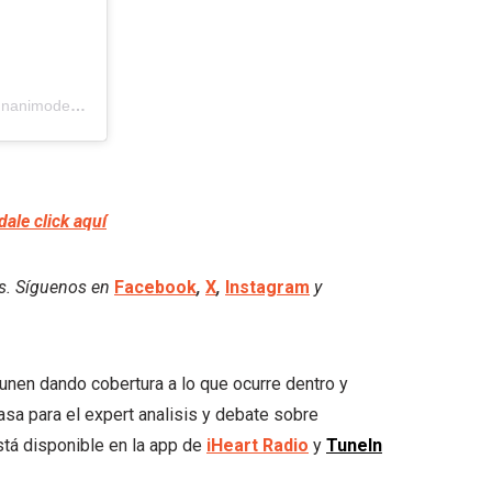
Una publicación compartida por UNANIMO Deportes (@unanimodeportes)
dale click aquí
es. Síguenos en
Facebook
,
X
,
Instagram
y
e unen dando cobertura a lo que ocurre dentro y
asa para el expert analisis y debate sobre
tá disponible en la app de
iHeart
Radio
y
TuneIn