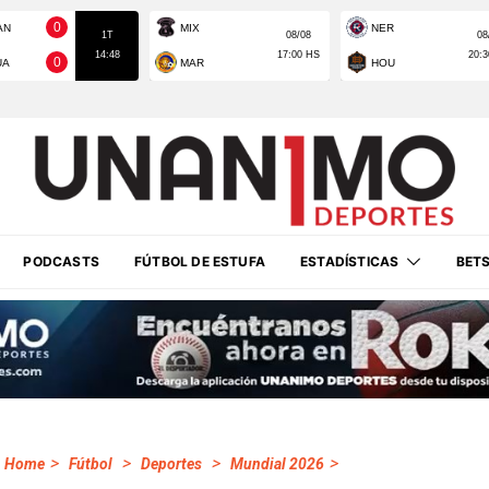
PODCASTS
FÚTBOL DE ESTUFA
ESTADÍSTICAS
BET
>
>
>
>
Home
Fútbol
Deportes
Mundial 2026