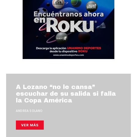
A Lozano “no le cansa”
escuchar de su salida si falla
la Copa América
ANDREA SOLANO
VER MÁS