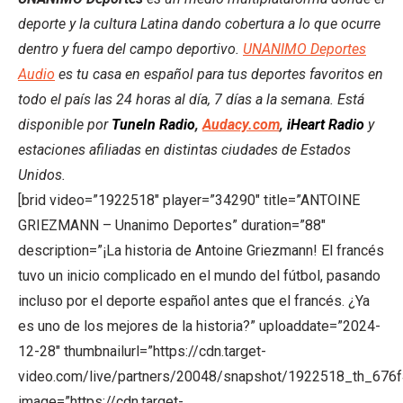
deporte y la cultura Latina dando cobertura a lo que ocurre
dentro y fuera del campo deportivo.
UNANIMO Deportes
Audio
es tu casa en español para tus deportes favoritos en
todo el país las 24 horas al día, 7 días a la semana. Está
disponible por
TuneIn Radio
,
Audacy.com
,
iHeart Radio
y
estaciones afiliadas en distintas ciudades de Estados
Unidos.
[brid video=”1922518″ player=”34290″ title=”ANTOINE
GRIEZMANN – Unanimo Deportes” duration=”88″
description=”¡La historia de Antoine Griezmann! El francés
tuvo un inicio complicado en el mundo del fútbol, pasando
incluso por el deporte español antes que el francés. ¿Ya
es uno de los mejores de la historia?” uploaddate=”2024-
12-28″ thumbnailurl=”https://cdn.target-
video.com/live/partners/20048/snapshot/1922518_th_676
image=”https://cdn.target-