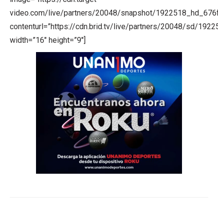
video.com/live/partners/20048/snapshot/1922518_hd_676
contenturl=”https://cdn.brid.tv/live/partners/20048/sd/192
width=”16″ height=”9″]