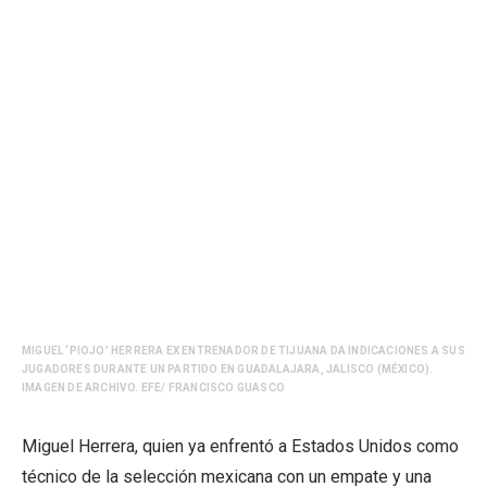
MIGUEL ‘PIOJO’ HERRERA EX ENTRENADOR DE TIJUANA DA INDICACIONES A SUS
JUGADORES DURANTE UN PARTIDO EN GUADALAJARA, JALISCO (MÉXICO).
IMAGEN DE ARCHIVO. EFE/ FRANCISCO GUASCO
Miguel Herrera, quien ya enfrentó a Estados Unidos como
técnico de la selección mexicana con un empate y una