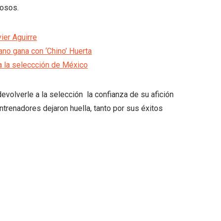
tosos.
ier Aguirre
ano gana con ‘Chino’ Huerta
 a la seleccción de México
devolverle a la selección la confianza de su afición
trenadores dejaron huella, tanto por sus éxitos