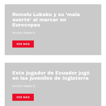
Romelu Lukaku y su ‘mala
suerte’ al marcar en
Eurocopas
IKER BUSTAMANTE
VER MÁS
Este jugador de Ecuador jugó
en las juveniles de Inglaterra
IKER BUSTAMANTE
VER MÁS