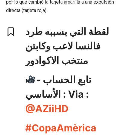
por lo que cambió la tarjeta amarilla a una expulsión
directa (tarjeta roja).
لقطة التي بسببه طرد
فالنسا لاعب وكابتن
منتخب الاكوادور
- تابع الحساب
الأساسي : Via :
@AZiiHD
#CopaAmèrica