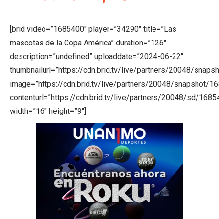
[brid video=”1685400″ player=”34290″ title=”Las
mascotas de la Copa América” duration=”126″
description=”undefined” uploaddate=”2024-06-22″
thumbnailurl=”https://cdn.brid.tv/live/partners/20048/s
image=”https://cdn.brid.tv/live/partners/20048/snapsho
contenturl=”https://cdn.brid.tv/live/partners/20048/sd/168
width=”16″ height=”9″]