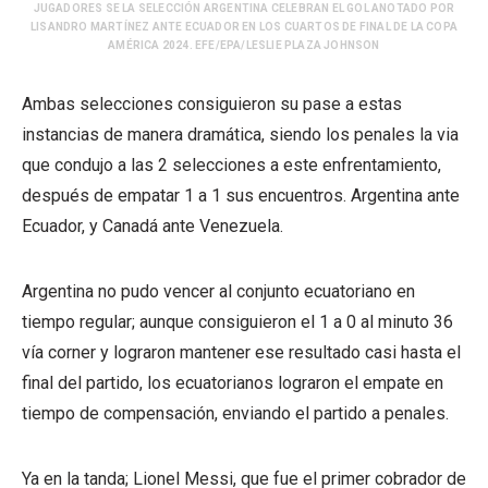
JUGADORES SE LA SELECCIÓN ARGENTINA CELEBRAN EL GOL ANOTADO POR
LISANDRO MARTÍNEZ ANTE ECUADOR EN LOS CUARTOS DE FINAL DE LA COPA
AMÉRICA 2024. EFE/EPA/LESLIE PLAZA JOHNSON
Ambas selecciones consiguieron su pase a estas
instancias de manera dramática, siendo los penales la via
que condujo a las 2 selecciones a este enfrentamiento,
después de empatar 1 a 1 sus encuentros. Argentina ante
Ecuador, y Canadá ante Venezuela.
Argentina no pudo vencer al conjunto ecuatoriano en
tiempo regular; aunque consiguieron el 1 a 0 al minuto 36
vía corner y lograron mantener ese resultado casi hasta el
final del partido, los ecuatorianos lograron el empate en
tiempo de compensación, enviando el partido a penales.
Ya en la tanda; Lionel Messi, que fue el primer cobrador de