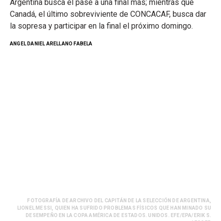
Argentina busca el pase a una final más; mientras que
Canadá, el último sobreviviente de CONCACAF, busca dar
la sopresa y participar en la final el próximo domingo.
ANGEL DANIEL ARELLANO FABELA
FOTOGRAFÍA DE ARCHIVO DEL CAPITÁN DE LA SELECCIÓN DE ARGENTINA,
LIONEL MESSI, QUIEN HA SUFRIDO PROBLEMAS FÍSICOS QUE HAN MINADO SU
DESEMPEÑO EN LA COPA AMÉRICA DE ESTADOS. UNIDOS. EFE/EPA/ERIK S.