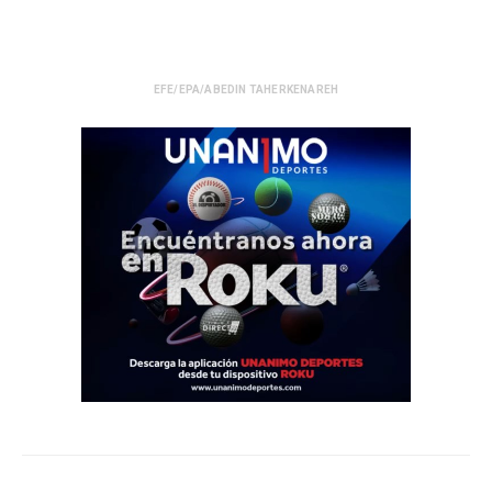
EFE/EPA/ABEDIN TAHERKENAREH