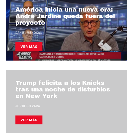
América inicia una nueva era:
André Jardine queda fuera del
proyecto
DANIEL MENOCAL
VER MÁS
Trump felicita a los Knicks
tras una noche de disturbios
en New York
JORDI GUEVARA
VER MÁS