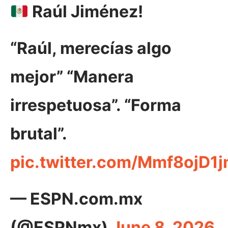
Raúl Jiménez!
“Raúl, merecías algo
mejor” “Manera
irrespetuosa”. “Forma
brutal”.
pic.twitter.com/Mmf8ojD1
— ESPN.com.mx
(@ESPNmx)
June 8, 2026