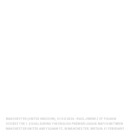
MANCHESTER (UNITED KINGDOM), 01/02/2026.- RAUL JIMENEZ OF FULHAM
SCORES THE 1-2 GOAL DURING THE ENGLISH PREMIER LEAGUE MATCH BETWEEN
MANCHESTER UNITED AND FULHAM FC, IN MANCHESTER, BRITAIN, 01 FEBRUARY