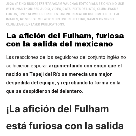
2026. (REINO UNIDO) EFE/EPA/ADAM VAUGHAN EDITORIAL USE ONLY. NO USE
WITH UNAUTHORIZED AUDIO, VIDEO, DATA, FIXTURE LISTS, CLUB/LEAGUE
LOGOS, ‘LIVE’ SERVICES OR NFTS. ONLINE IN-MATCH USE LIMITED TO 120
IMAGES, NO VIDEO EMULATION. NO USE IN BETTING, GAMES OR SINGLE
CLUB/LEAGUE/PLAYER PUBLICATIONS.
La afición del Fulham, furiosa
con la salida del mexicano
Las reacciones de los seguidores del conjunto inglés no
se hicieron esperar,
argumentando con enojo que el
nacido en Tepeji del Río se merecía una mejor
despedida del equipo, y reprobando la forma en la
que se despidieron del delantero.
¡La afición del Fulham
está furiosa con la salida