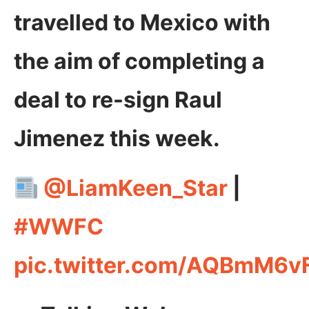
travelled to Mexico with
the aim of completing a
deal to re-sign Raul
Jimenez this week.
@LiamKeen_Star
|
#WWFC
pic.twitter.com/AQBmM6v