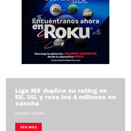
Liga MX duplica su rating en
EE. UU. y roza los 4 millones en
cancha
EMILIANO CERVERA
VER MÁS