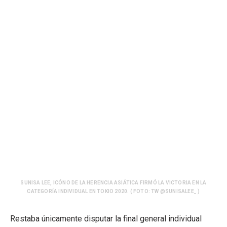
SUNISA LEE, ICÓNO DE LA HERENCIA ASIÁTICA FIRMÓ LA VICTORIA EN LA
CATEGORÍA INDIVIDUAL EN TOKIO 2020. ( FOTO: TW @SUNISALEE_ )
Restaba únicamente disputar la final general individual