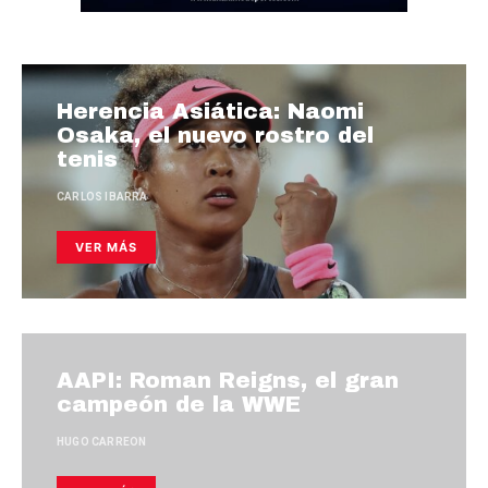
Herencia Asiática: Naomi
Osaka, el nuevo rostro del
tenis
CARLOS IBARRA
VER MÁS
AAPI: Roman Reigns, el gran
campeón de la WWE
HUGO CARREON