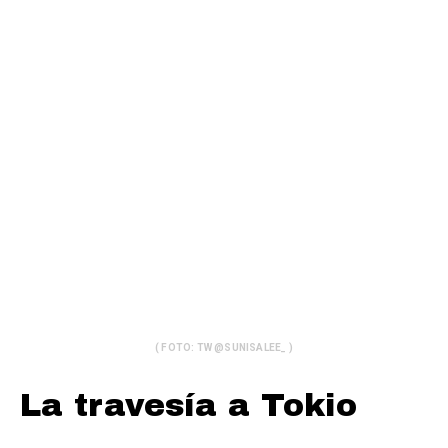
( FOTO: TW @SUNISALEE_ )
La travesía a Tokio