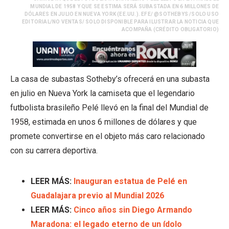
MUNDIAL DE 1958 Y QUE SE ESTIMA SERÁ SUBASTADA EN 6 MILLONES DE
DÓLARES EN JULIO EN NUEVA YORK (EE.UU.). EFE/ @SOTHEBYS /SOLO USO
EDITORIAL/NO VENTAS/ SOLO DISPONIBLE PARA ILUSTRAR LA NOTICIA QUE
ACOMPAÑA (CRÉDITO OBLIGATORIO)
La casa de subastas Sotheby’s ofrecerá en una subasta
en julio en Nueva York la camiseta que el legendario
futbolista brasileño Pelé llevó en la final del Mundial de
1958, estimada en unos 6 millones de dólares y que
promete convertirse en el objeto más caro relacionado
con su carrera deportiva.
LEER MÁS:
Inauguran estatua de Pelé en
Guadalajara previo al Mundial 2026
LEER MÁS:
Cinco años sin Diego Armando
Maradona: el legado eterno de un ídolo