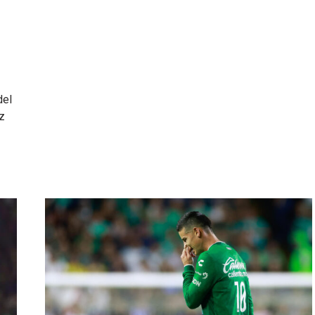
del
z