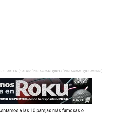
 DEPORTES. (FOTOS: ‘INSTAGRAM’ @NFL / ‘INSTAGRAM’ @LEOMESSI)
resentamos a las 10 parejas más famosas o