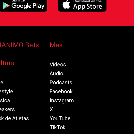
NANIMO Bets
Más
ltura
Videos
Audio
ne
Podcasts
estyle
Facebook
sica
Instagram
eakers
X
k de Atletas
YouTube
TikTok