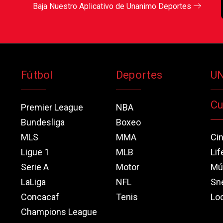
Baja Nuestro Aplicativo de Unanimo Deportes
Fútbol
Deportes
U
Cu
Premier League
NBA
Bundesliga
Boxeo
MLS
MMA
Ci
Ligue 1
MLB
Lif
Serie A
Motor
Mú
LaLiga
NFL
Sn
Concacaf
Tenis
Loo
Champions League