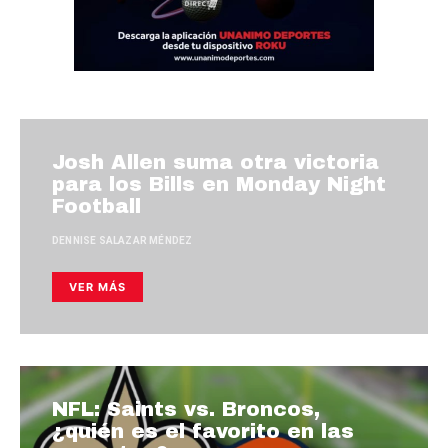
Josh Allen suma otra victoria
para los Bills en Monday Night
Football
DENNISE SALAZAR MÉNDEZ
VER MÁS
NFL: Saints vs. Broncos,
¿quién es el favorito en las