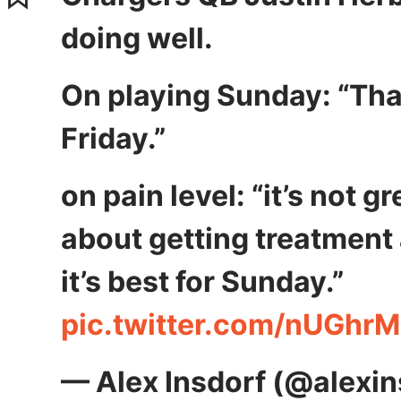
doing well.
On playing Sunday: “Than
Friday.”
on pain level: “it’s not grea
about getting treatment 
it’s best for Sunday.”
pic.twitter.com/nUGhrM
— Alex Insdorf (@alexi