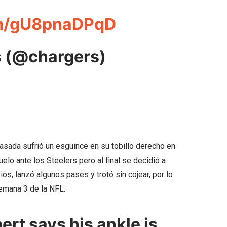
om/gU8pnaDPqD
s (@chargers)
pasada sufrió un esguince en su tobillo derecho en
elo ante los Steelers pero al final se decidió a
os, lanzó algunos pases y trotó sin cojear, por lo
Semana 3 de la NFL.
rt says his ankle is