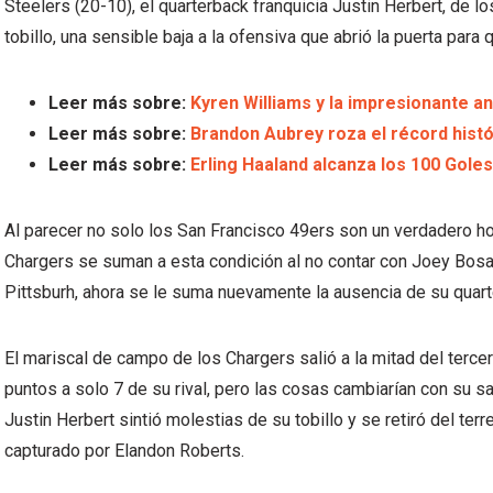
Steelers (20-10), el quarterback franquicia Justin Herbert, de l
tobillo, una sensible baja a la ofensiva que abrió la puerta para 
Leer más sobre:
Kyren Williams y la impresionante a
Leer más sobre:
Brandon Aubrey roza el récord hist
Leer más sobre:
Erling Haaland alcanza los 100 Goles
Al parecer no solo los San Francisco 49ers son un verdadero h
Chargers se suman a esta condición al no contar con Joey Bosa
Pittsburh, ahora se le suma nuevamente la ausencia de su quarte
El mariscal de campo de los Chargers salió a la mitad del tercer
puntos a solo 7 de su rival, pero las cosas cambiarían con su s
Justin Herbert sintió molestias de su tobillo y se retiró del te
capturado por Elandon Roberts.