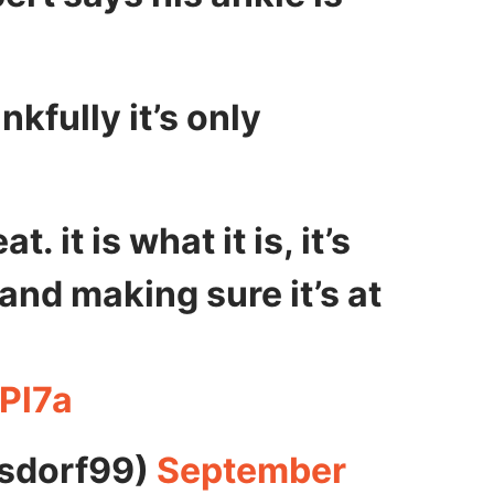
kfully it’s only
t. it is what it is, it’s
and making sure it’s at
Pl7a
nsdorf99)
September