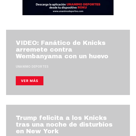
VIDEO: Fanático de Knicks
arremete contra
Wembanyama con un huevo
UNANIMO DEPORTES
VER MÁS
Trump felicita a los Knicks
tras una noche de disturbios
en New York