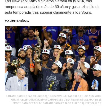
Los New York Knicks hicieron historia en la NBA, tras
romper una sequía de más de 50 años y ganar el anillo de
esta temporada, tras superar claramente a los Spurs.
WLADIMIR ENRÍQUEZ
SAN ANTONIO (ESTADOS UNIDOS), 13/06/2026.- JUGADORES DE LOS NEW YORK
KNICKS CELEBRAN AL QUEDAR CAMPEONES DE LA NBA ESTE SÁBADO, EN EL
FROST BANK CENTER DE SAN ANTONIO (ESTADOS UNIDOS). EFE/ CARLOS