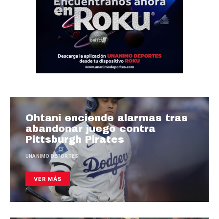
Ohtani enciende alarmas tras
abandonar juego contra
Pittsburgh Pirates
UNANIMO DEPORTES
VER MÁS