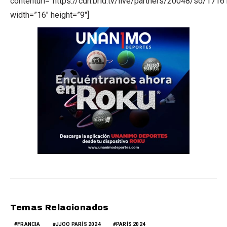
contenturl=”https://cdn.brid.tv/live/partners/20048/sd/171
width=”16″ height=”9″]
Temas Relacionados
FRANCIA
JJOO PARÍS 2024
PARÍS 2024