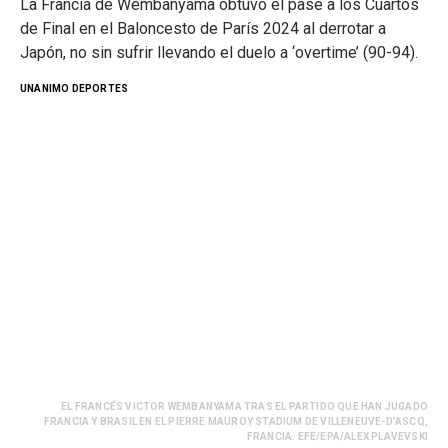
La Francia de Wembanyama obtuvo el pase a los Cuartos
de Final en el Baloncesto de París 2024 al derrotar a
Japón, no sin sufrir llevando el duelo a ‘overtime’ (90-94).
UNANIMO DEPORTES
EL FRANCÉS VICTOR WEMBANYAMA TRAS EL PARTIDO QUE HAN JUGADO
FRANCIA Y BRASIL EN EL PIERRE MAUROY STADIUM DE VILLENEUVE-D’ASCQ,
FRANCIA. EFE/EPA/ALEX PLAVEVSKI