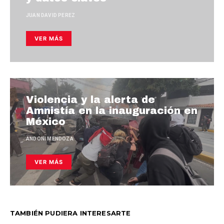
JUAN DAVID PEREZ
VER MÁS
Violencia y la alerta de
Amnistía en la inauguración en
México
ANDONI MENDOZA
VER MÁS
TAMBIÉN PUDIERA INTERESARTE