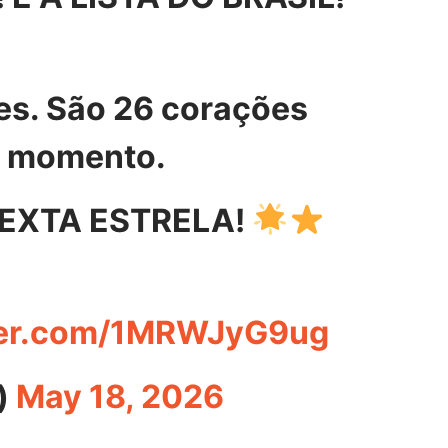
s. São 26 corações
e momento.
EXTA ESTRELA!
tter.com/1MRWJyG9ug
)
May 18, 2026