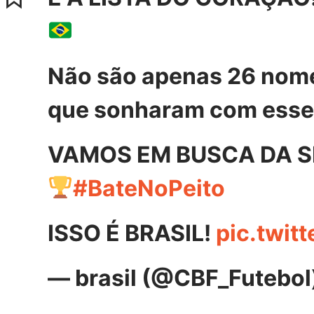
Não são apenas 26 nome
que sonharam com ess
VAMOS EM BUSCA DA S
#BateNoPeito
ISSO É BRASIL!
pic.twi
— brasil (@CBF_Futebol