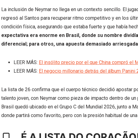
La inclusión de Neymar no llega en un contexto sencillo. El jug
regresó al Santos para recuperar ritmo competitivo y en los úl
condición física, asegurando que estaba fuerte y que había hech
expectativa era enorme en Brasil, donde su nombre dividía
diferencial; para otros, una apuesta demasiado arriesgada 
LEER MÁS:
El insólito precio por el que China compró el 
LEER MÁS:
El negocio millonario detrás del álbum Panini
La lista de 26 confirma que el cuerpo técnico decidió apostar p
talento joven, con Neymar como pieza de impacto dentro de un pla
Brasil quedó ubicado en el Grupo C del Mundial 2026, junto a Ma
donde partirá como favorito, pero con la presión habitual de un
É A LISTA DO CORAÇÃO! 