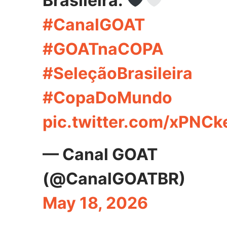
Brasileira.
#CanalGOAT
#GOATnaCOPA
#SeleçãoBrasileira
#CopaDoMundo
pic.twitter.com/xPNCk
— Canal GOAT
(@CanalGOATBR)
May 18, 2026