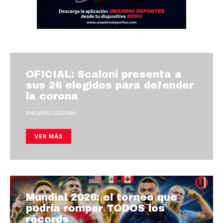
OFICIAL: Scaloni presenta a
sus 26 elegidos para defender
la corona
EMILIANO CERVERA
VER MÁS
Mundial 2026: el torneo que
podría romper TODOS los
récords