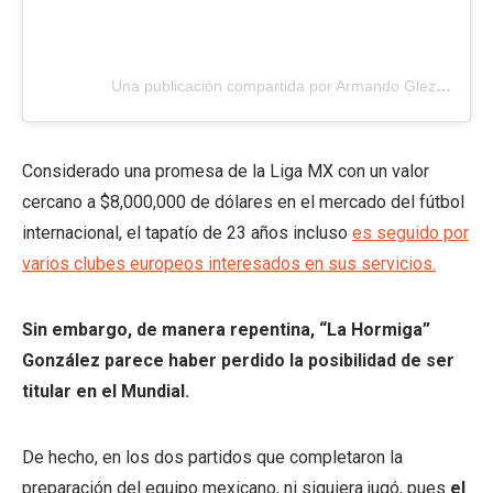
Una publicación compartida por Armando Glez
(@ho
Considerado una promesa de la Liga MX con un valor
cercano a $8,000,000 de dólares en el mercado del fútbol
internacional, el tapatío de 23 años incluso
es seguido por
varios clubes europeos interesados en sus servicios.
Sin embargo, de manera repentina, “La Hormiga”
González
parece haber perdido la posibilidad de ser
titular en el Mundial.
De hecho, en los dos partidos que completaron la
preparación del equipo mexicano, ni siquiera jugó, pues
el