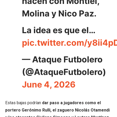
hacen con Montiel,
Molina y Nico Paz.
La idea es que el…
pic.twitter.com/y8ii4p
— Ataque Futbolero
(@AtaqueFutbolero)
June 4, 2026
Estas bajas podrían
dar paso a jugadores como el
portero Gerónimo Rulli, el zaguero Nicolás Otamendi