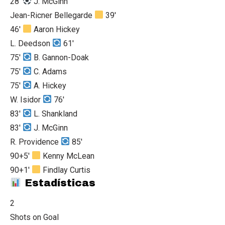
28'
J. McGinn
Jean-Ricner Bellegarde
39'
46'
Aaron Hickey
L. Deedson
61'
75'
B. Gannon-Doak
75'
C. Adams
75'
A. Hickey
W. Isidor
76'
83'
L. Shankland
83'
J. McGinn
R. Providence
85'
90+5'
Kenny McLean
90+1'
Findlay Curtis
Estadísticas
2
Shots on Goal