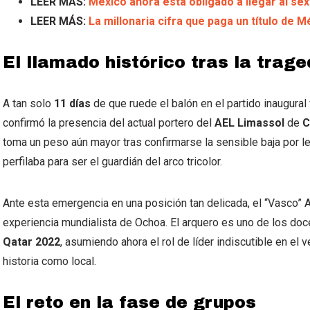
LEER MÁS:
México ahora está obligado a llegar al sex
LEER MÁS:
La millonaria cifra que paga un título de 
El llamado histórico tras la trag
A tan solo
11 días
de que ruede el balón en el partido inaugural
confirmó la presencia del actual portero del
AEL Limassol
de
C
toma un peso aún mayor tras confirmarse la sensible baja por l
perfilaba para ser el guardián del arco tricolor.
Ante esta emergencia en una posición tan delicada, el “Vasco” A
experiencia mundialista de Ochoa. El arquero es uno de los doce
Qatar 2022
, asumiendo ahora el rol de líder indiscutible en el
historia como local.
El reto en la fase de grupos