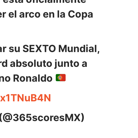
 el arco en la Copa
ar su SEXTO Mundial,
d absoluto junto a
ano Ronaldo
6Rx1TNuB4N
(@365scoresMX)