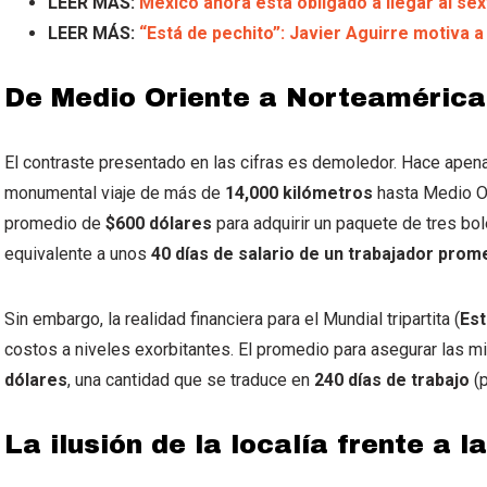
LEER MÁS:
México ahora está obligado a llegar al sex
LEER MÁS:
“Está de pechito”: Javier Aguirre motiva 
De Medio Oriente a Norteamérica
El contraste presentado en las cifras es demoledor. Hace apena
monumental viaje de más de
14,000 kilómetros
hasta Medio Or
promedio de
$600 dólares
para adquirir un paquete de tres bo
equivalente a unos
40 días de salario de un trabajador prom
Sin embargo, la realidad financiera para el Mundial tripartita (
Est
costos a niveles exorbitantes. El promedio para asegurar las 
dólares
, una cantidad que se traduce en
240 días de trabajo
(p
La ilusión de la localía frente a 