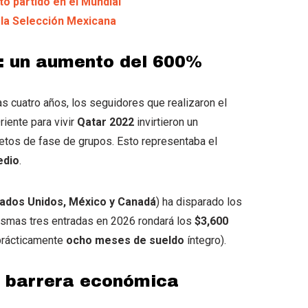
to partido en el Mundial
a la Selección Mexicana
: un aumento del 600%
s cuatro años, los seguidores que realizaron el
iente para vivir
Qatar 2022
invirtieron un
letos de fase de grupos. Esto representaba el
edio
.
ados Unidos, México y Canadá
) ha disparado los
mismas tres entradas en 2026 rondará los
$3,600
rácticamente
ocho meses de sueldo
íntegro).
la barrera económica