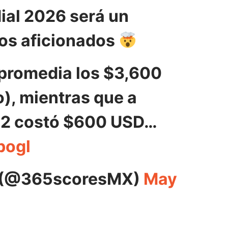
ial 2026 será un
os aficionados
 promedia los $3,600
), mientras que a
22 costó $600 USD…
bogl
(@365scoresMX)
May