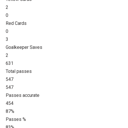
2
0
Red Cards
0
3
Goalkeeper Saves
2
631
Total passes
547
547
Passes accurate
454
87%
Passes %
83%