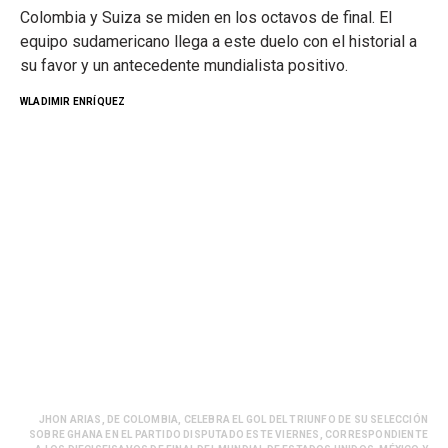
Colombia y Suiza se miden en los octavos de final. El
equipo sudamericano llega a este duelo con el historial a
su favor y un antecedente mundialista positivo.
WLADIMIR ENRÍQUEZ
JHON ARIAS, DE COLOMBIA, CELEBRA EL GOL DEL TRIUNFO DE SU SELECCIÓN
SOBRE GHANA EN EL PARTIDO DISPUTADO ESTE VIERNES, CORRESPONDIENTE