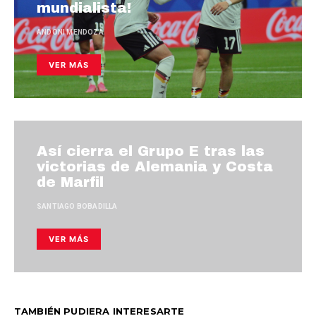
mundialista!
ANDONI MENDOZA
VER MÁS
Así cierra el Grupo E tras las
victorias de Alemania y Costa
de Marfil
SANTIAGO BOBADILLA
VER MÁS
TAMBIÉN PUDIERA INTERESARTE