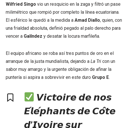
Wilfried Singo
vio un resquicio en la zaga y filtró un pase
milimétrico que rompió por completo la línea ecuatoriana.
El esférico le quedó a la medida a
Amad Diallo
, quien, con
una frialdad absoluta, definió pegado al palo derecho para
vencer a
Galíndez
y desatar la locura marfileña.
El equipo africano se roba así tres puntos de oro en el
arranque de la justa mundialista, dejando a
La Tri
con un
sabor muy amargo y la urgente obligación de afinar la
puntería si aspira a sobrevivir en este duro
Grupo E
.
𝙑𝙞𝙘𝙩𝙤𝙞𝙧𝙚 𝙙𝙚 𝙣𝙤𝙨
𝙀́𝙡𝙚́𝙥𝙝𝙖𝙣𝙩𝙨 𝙙𝙚 𝘾𝙤̂𝙩𝙚
𝙙’𝙄𝙫𝙤𝙞𝙧𝙚 𝙨𝙪𝙧