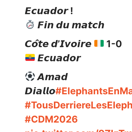
𝙀𝙘𝙪𝙖𝙙𝙤𝙧 !
𝙁𝙞𝙣 𝙙𝙪 𝙢𝙖𝙩𝙘𝙝
𝘾𝙤̂𝙩𝙚 𝙙’𝙄𝙫𝙤𝙞𝙧𝙚
1-0
𝙀𝙘𝙪𝙖𝙙𝙤𝙧
𝘼𝙢𝙖𝙙
𝘿𝙞𝙖𝙡𝙡𝙤
#ElephantsEnM
#TousDerriereLesElep
#CDM2026