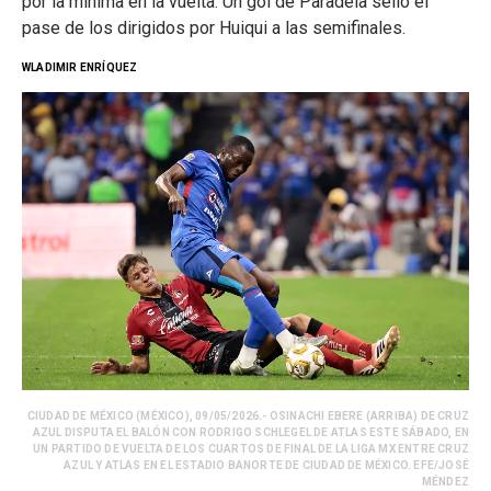
por la mínima en la vuelta. Un gol de Paradela selló el
pase de los dirigidos por Huiqui a las semifinales.
WLADIMIR ENRÍQUEZ
CIUDAD DE MÉXICO (MÉXICO), 09/05/2026.- OSINACHI EBERE (ARRIBA) DE CRUZ
AZUL DISPUTA EL BALÓN CON RODRIGO SCHLEGEL DE ATLAS ESTE SÁBADO, EN
UN PARTIDO DE VUELTA DE LOS CUARTOS DE FINAL DE LA LIGA MX ENTRE CRUZ
AZUL Y ATLAS EN EL ESTADIO BANORTE DE CIUDAD DE MÉXICO. EFE/JOSÉ
MÉNDEZ