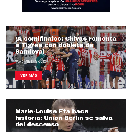
¡A semifinales! Chivas remonta
a Tigres con doblete de
Sandoval
WLADIMIR ENRÍQUEZ
VER MÁS
Marie-Louise Eta hace
historia: Unión Berlín se salva
del descenso