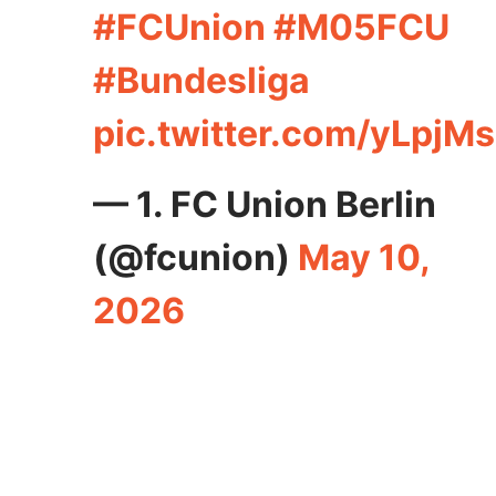
#FCUnion
#M05FCU
#Bundesliga
pic.twitter.com/yLpjM
— 1. FC Union Berlin
(@fcunion)
May 10,
2026