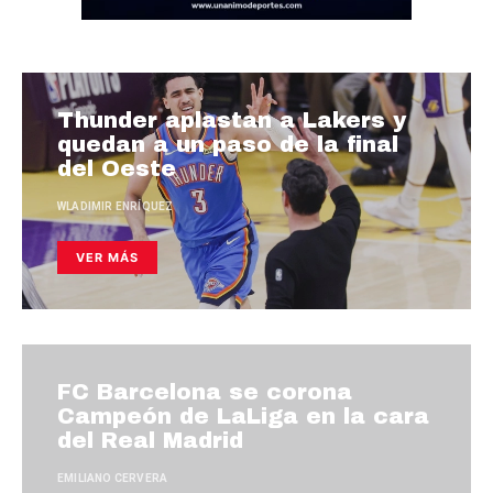
Thunder aplastan a Lakers y
quedan a un paso de la final
del Oeste
WLADIMIR ENRÍQUEZ
VER MÁS
FC Barcelona se corona
Campeón de LaLiga en la cara
del Real Madrid
EMILIANO CERVERA