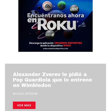
Alexander Zverev le pidió a
Pep Guardiola que lo entrene
en Wimbledon
NICOLAS ORTEGON
VER MÁS