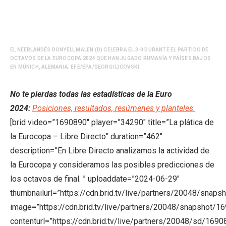
EL NEERLANDÉS DONYELL MALEN (D) CELEBRA EL 3-0 DURANTE EL PARTIDO DE
OCTAVOS DE LA EUROCOPA 2024 QUE HAN JUGADO RUMANÍA Y PAÍSES BAJOS
EN MÚNICH, ALEMANIA. EFE/EPA/GEORGI LICOVSKI
No te pierdas todas las estadísticas de la Euro
2024:
Posiciones, resultados, resúmenes y planteles.
[brid video=”1690890″ player=”34290″ title=”La plática de
la Eurocopa – Libre Directo” duration=”462″
description=”En Libre Directo analizamos la actividad de
la Eurocopa y consideramos las posibles predicciones de
los octavos de final. ” uploaddate=”2024-06-29″
thumbnailurl=”https://cdn.brid.tv/live/partners/20048/sn
image=”https://cdn.brid.tv/live/partners/20048/snapsho
contenturl=”https://cdn.brid.tv/live/partners/20048/sd/169