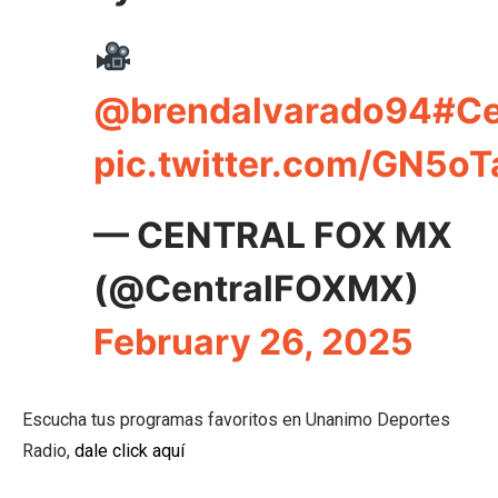
@brendalvarado94
#Ce
pic.twitter.com/GN5o
— CENTRAL FOX MX
(@CentralFOXMX)
February 26, 2025
Escucha tus programas favoritos en Unanimo Deportes
Radio,
dale click aquí