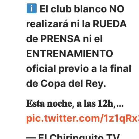
El club blanco NO
realizará ni la RUEDA
de PRENSA ni el
ENTRENAMIENTO
oficial previo a la final
de Copa del Rey.
𝐄𝐬𝐭𝐚 𝐧𝐨𝐜𝐡𝐞, 𝐚 𝐥𝐚𝐬 𝟏𝟐𝐡,…
pic.twitter.com/1z1qR
— El Chiringuito TV