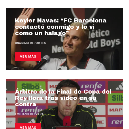
Keylor Navas: “FC Barcelona
contactó conmigo y lo vi
como un halago”
UNANIMO DEPORTES
VER MÁS
Árbitro de la Final de Copa del
Rey llora tras video en su
contra
EMILIANO CERVERA
VER MÁS