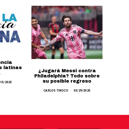
encia
s latinas
¿Jugará Messi contra
Migu
a
Philadelphia? Todo sobre
como 
su posible regreso
con 
/15/2025
CARLOS TINOCO
03/29/2025
SA