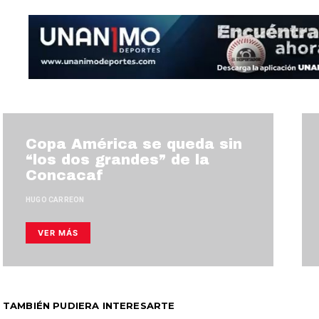
Copa América se queda sin
“los dos grandes” de la
Concacaf
HUGO CARREON
VER MÁS
TAMBIÉN PUDIERA INTERESARTE