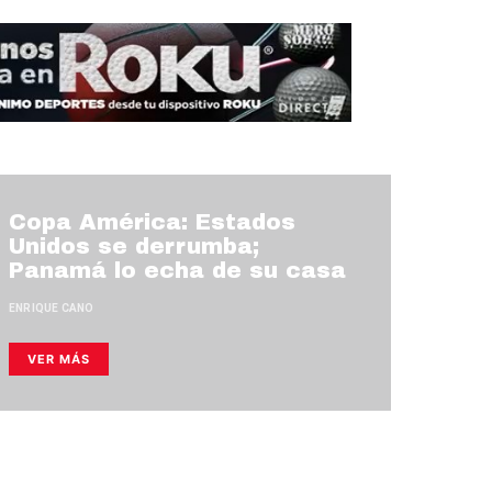
Copa América: Estados
Unidos se derrumba;
Panamá lo echa de su casa
ENRIQUE CANO
VER MÁS