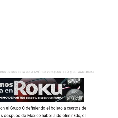
DOS UNIDOS EN LA COPA AMÉRICA 2024 (CORTESÍA @COPAAMERICA)
con el Grupo C definiendo el boleto a cuartos de
ues después de México haber sido eliminado, el