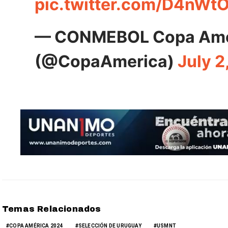
pic.twitter.com/D4nW
— CONMEBOL Copa Amér
(@CopaAmerica)
July 2
Temas Relacionados
COPA AMÉRICA 2024
SELECCIÓN DE URUGUAY
USMNT