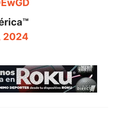
tOEwGD
ica™️
, 2024